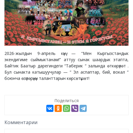
2026-жылдын 9-апрель күнү — “Мен Кыргызстандык
экендигиме сыймыктанам!” аттуу сынак шаардык этапта,
Байтик Баатыр дарегиндеги “Таберик “ залында өткөрүлөт .
Бул сынакта катышуучулар — “ Эл аспаптар, бий, вокал “
боюнча өзүлөрүнүн таланттарын көрсөтүшөт!
Поделиться
Комментарии