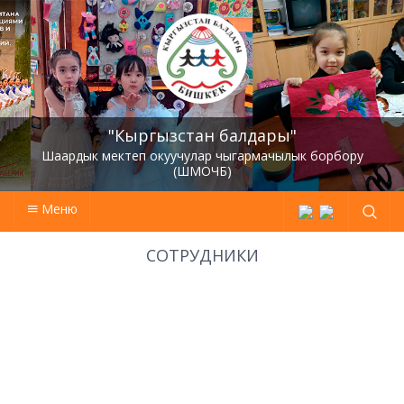
"Кыргызстан балдары"
Шаардык мектеп окуучулар чыгармачылык борбору
(ШМОЧБ)
Меню
СОТРУДНИКИ